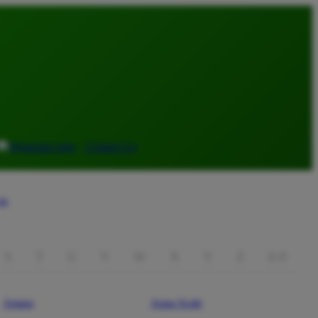
Contact Us
us
S
T
U
V
W
X
Y
Z
0-9
Amara
Aqua Scale