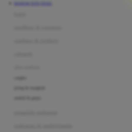
BANDAR TOTO TOGEL
botol
sterilizer & warmers
soothers & teethers
celemek
alat makan
cangkir
piring & mangkuk
sendok & garpu
pengolah makanan
makanan & multivitamin