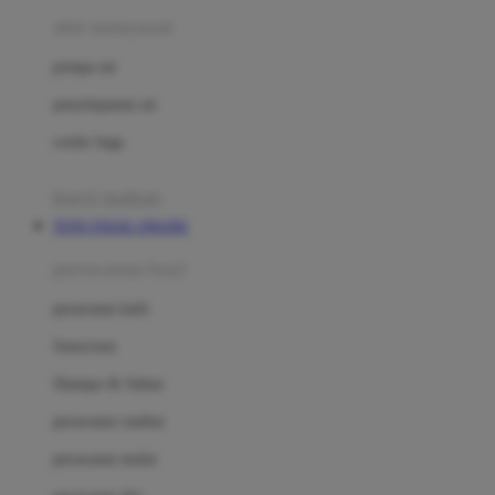
alat menyusui
pompa asi
penyimpanan asi
cooler bags
kursi makan
TOTO TOGEL ONLINE
perawatan bayi
perawatan kulit
Sunscreen
Shampo & Sabun
perawatan rambut
perawatan mulut