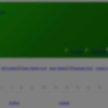
istry
LOGIN
DAFTAR
gift registry
store finder
contact 
I
J
K
L
M
N
O
P
Q
R
Airfree
Alamii